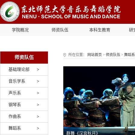
学院概况
师资队伍
本科生教育
研
所在位置：
网站首页
>
师资队伍
>
舞蹈系
师资队伍
基础理论部
音乐学系
声乐系
钢琴系
作曲系
舞蹈系
群舞《汉宫秋月》