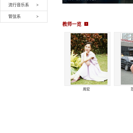
流行音乐系
管弦系
教师一览
徐丽丽
周宏
范晶