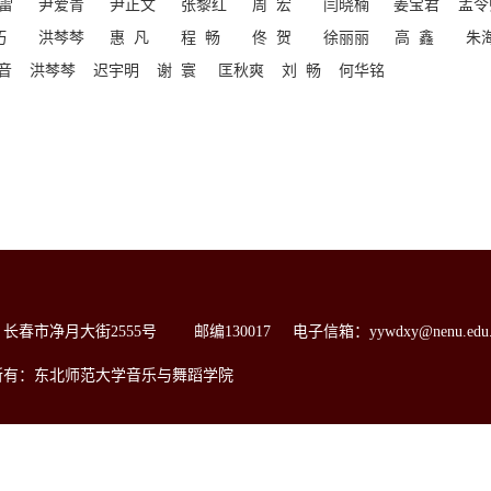
雷
尹爱青
尹正文
张黎红
周 宏
闫晓楠
姜宝君
孟令
巧
洪棽棽
惠 凡
程 畅
佟 贺
徐丽丽
高 鑫
朱
音 洪棽棽 迟宇明 谢 寰 匡秋爽 刘 畅 何华铭
长春市净月大街2555号 邮编130017 电子信箱：yywdxy@nenu.edu.
所有：东北师范大学音乐与舞蹈学院