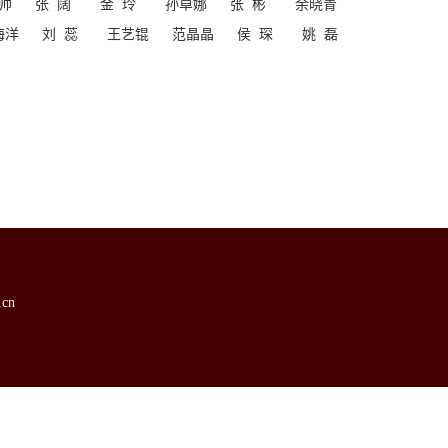
帅
张 阔
金 玲
孙卓娜
张 彬
余晓青
海洋
刘 蕊
王艺锟
范晶晶
侯 琛
姚 磊
cn