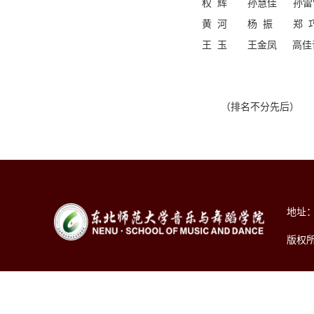
权 辉
孙慧佳
孙雷
黄 河
杨 振
郑 
王 玉
王金凤
高佳
（排名不分先后）
地址：
版权