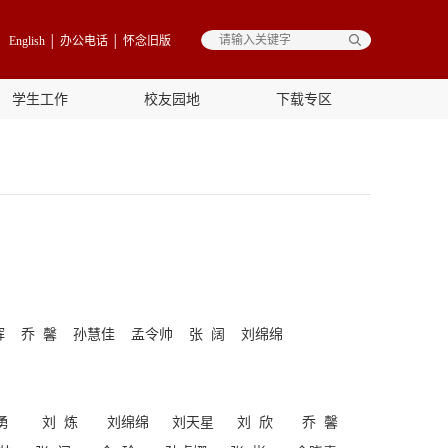
English
│
办公电话
│
怀念旧版
学生工作
校友园地
下载专区
辉 乔 馨 孙慧佳 孟令帅 张 阔 刘绵绵
勇
刘 炼
刘绵绵
刘天星
刘 欣
乔 馨