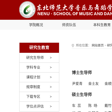
学院概况
师资队伍
本科生教育
所在位置：
网站首页
>
研
研究生教育
研究生导师
学科专业
博士生导师
课程计划
尹爱青
金士友
金顺
规章制度
硕士生导师
下载专区
车 蕊
陈 旸
戴竹
学位点评估