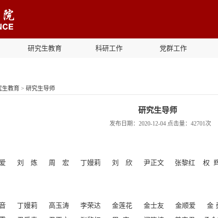
研究生教育
科研工作
党群工作
究生教育
>
研究生导师
研究生导师
发布日期：2020-12-04 点击量：
42701
次
爱
刘 炼
周 宏
丁嫚莉
刘 欣
尹正文
张黎红 权 
音
丁嫚莉
高玉涛
李荣达
金莲花
金士友
金顺爱
金 