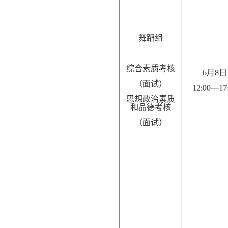
舞蹈组
综合素质考核
6月
8
日
（面试）
12:00—1
7
思想政治素质
和品德考核
（面试）