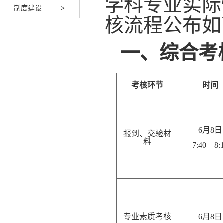
学科专业实际
制度建设
核
流程
公布如
一、综合
考
考核环节
时间
6月
8
日
报到、交验材
料
7:
40
—
8
:
专业素质考核
6月
8
日