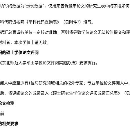
填写的数据为
“示例数据”，仅用来告诉
送审论文
的
研究
生表中的字段如何
学科代码请按照《学科代码查询表》（见附件7）填写。
数据汇总表请各单位一定核对准确，否则将导致学位论文无法按时提交和
材料者，本次学位申请无效。
织的硕士学位论文评阅
《东北师范大学硕士学位论文评阅实施办法》要求执行。
阅人中应至少有1
位与研究领域相关的校外专家；专业学位论文评阅人中
成后，将评阅论文的成绩录入《硕士研究生学位论文评阅成绩汇总表》（见
论文检测
前
的相关要求