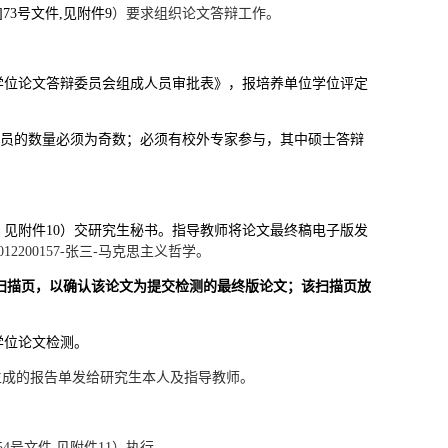
4]73号文件,
见附件
9
）要求组织论文答辩工作。
学位论文答辩委员会组成人员审批表》，报培养单位学位评定
人员的数量必须为奇数；必须有校外专家参与，其中硕士答辩
见附件10
）交研究生秘书。指导教师将论文最终稿电子版发
12200157-张三-马克思主义哲学。
扫描页，以确认该论文为提交检测的最终版论文；该扫描页放
学位论文检测。
生成的报告单发给研究生本人及指导教师。
3]54号文件,见附件11）执行。