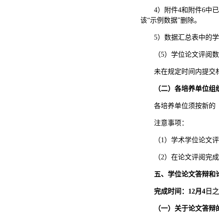
4）附件4和附件6
中
已
该
“示例数据”删除。
5）数据汇总表中的
（
5）学位论文评阅
未在规定时间内提交
（二）各培养单位组
各培养单位须按新的
注意事项：
（
1）学术学位论文评
（
2）在论文评阅完
五、学位论文答辩和
完成时间：
12
月
4
日之
（一）关于论文答辩