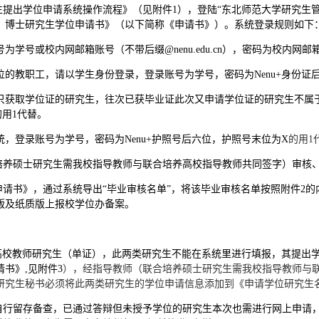
生提出学位申请系统操作流程》（见附件
1），登陆“东北师范大学研究生
、博士研究生学位申请书》（以下简称《申请书》）。
系统登录规则如下
学号或校内网邮箱账号（不带后缀@nenu.edu.cn
），密码为校内网邮
的教职工，请以学生身份登录，登录账号为学号，密码为Nenu+
身份证
只获取学位证的研究生，往次已获毕业证此次又申请学位证的研究生不属于
的用1代替。
，登录账号为学号，密码为Nenu+
护照号后六位，护照号末位为
X
的用
1
合培养硕士研究生需我校指导教师与联合培养高校指导教师共同签字）审核
申请书》，通过系统导出“毕业审核名单”，将该毕业审核名单按照附件2
的
版及纸质版上报校学位办备案。
、高校教师研究生（单证），此两类研究生不能在系统里进行填报，其提出
书》,
见附件
3
），经指导教师（联合培养硕士研究生需我校指导教师与
研究生秘书必须将此两类研究生的学位申请信息添加到《申请学位研究生
位自行留存备查，已通过答辩但未授予学位的研究生本次也需进行网上申请