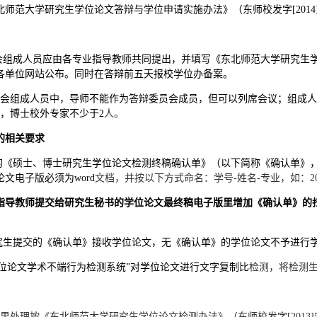
北师范大学研究生学位论文答辩与学位申请实施办法》（东师校发字
[201
员会组成人员应由各专业指导教师共同提出，并填写《东北师范大学研究生
各单位网站公布。同时在答辩前五天报校学位办备案。
员会组成人员中，导师不能作为答辩委员会成员，但可以列席会议；组成
，博士校外专家不少于
2
人。
的相关要求
整的《硕士、博士研究生学位论文检测终稿确认单》（以下简称《确认单》，
论文电子版必须为
word
文档，并按以下方式命名：学号
-姓名-专业，如：20
指导教师
提交给研究生秘书的学位
论文最终稿电子版
里增加《确认单》的
研究生提交的《确认单》接收学位论文，无《确认单》的学位论文不予进行
位论文学术不端行为检测系统
”
对学位论文进行文字复制比
检测
，
将检测
果处理按《东北师范大学研究生学位论文检测办法》（东师校发字
[201