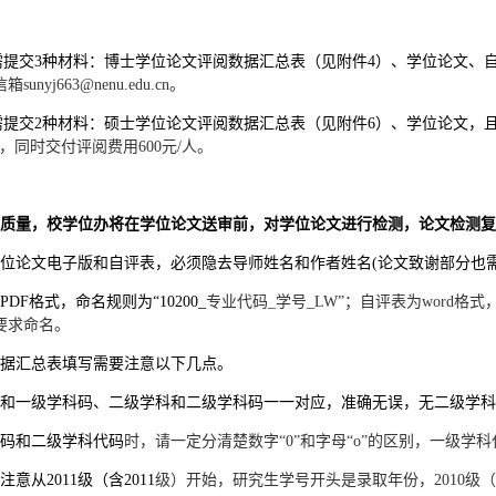
需提交3种材料：博士学位论文评阅数据汇总表（见附件4
）、学位论文、
信箱
sunyj663@nenu.edu.cn。
需提交2种材料：硕士学位论文评阅数据汇总表（见附件6
）、学位论文
，
du.cn，同时交付评阅费用600元/人
。
予质量，校学位办将在学位论文送审前，对学位论文进行检测，论文检测复
学位论文电子版和自评表，必须隐去导师姓名和作者姓名(论文致谢部分也需
PDF
格式，命名规则为
“10200_
专业代码
_学号_LW”；自评表为word格式
要求命名。
数据汇总表填写需要注意以下几点。
和一级学科码、二级学科和二级学科码一一对应，准确无误，无二级学科时，
代码和二级学科代码
时，请一定分清楚数字
“0”和字母“
o
”的区别，一级学
意从2011
级（含
2011
级）开始，
研究
生学号开头是录取年份，
2010级