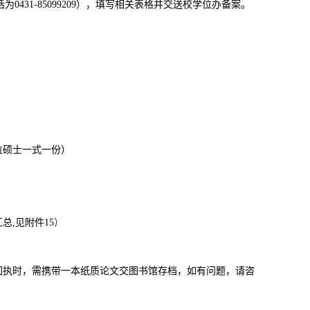
话为
0431-85099209），填写相关表格并交送校学位办备案。
位硕士一式一份）
总,
见附件
1
5
）
回执时，需携带一本纸质论文交图书馆存档，如有问题，请咨