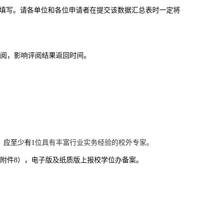
填写。请各单位和各位申请者在提交该数据汇总表时一定将
评阅，影响评阅结果返回时间。
，应至少有
1
位具有丰富行业实务经验的校外专家。
附件8
），电子版及纸质版上报校学位办备案。