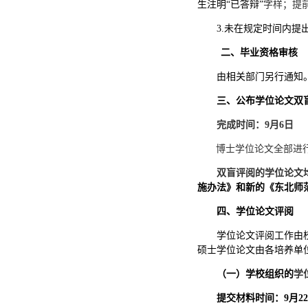
生注明“
已答辩
”
字样；提
3.未在规定时间内
二、毕业资格审核
由相关部门另行通知
三、公布学位论文双
完成时间：
9
月
6
日
博士学位论文全部进
双盲评阅的
学位论文
施办法》和新的《东北师
四、学位论文评阅
学位论文评阅工作由
硕士学位论文由各培养单
（一）学校组织的
学
提交材料时间：
9月22