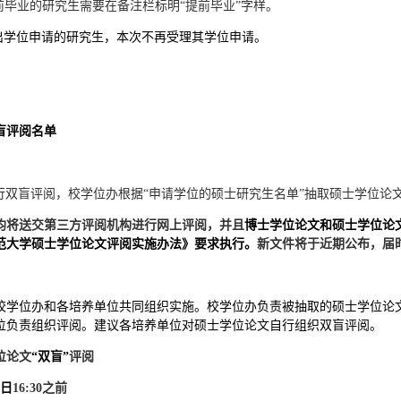
前毕业的研究生需要在备注栏标明
“提前毕业”字样。
提出学位申请的研究生，本次不再受理其学位申请。
。
盲评阅名单
行双盲评阅，校学位办根据
“申请学位的硕士研究生名单”
抽取
硕士学位论
均
将送交第三方评阅机构进行网上评阅
，并且
博士学位论文和硕士学位论
范大学硕士学位论文评阅实施办法》
要求执行。
新文件将于近期公布，届
校学位办和各培养单位共同组织实施。校学位办负责被抽取的硕士学位论
位负责组织评阅。建议各培养单位对硕士学位论文自行组织双盲评阅。
位论文
“
双盲
”
评阅
日
16:30之前