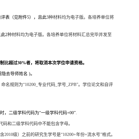
自评表
（见附件
5
）
，且此
3
种材料均为电子版。
各培养单位将
且此
2
种材料均为电子版
。各培养单位将材料汇总完毕并发至
制比超过30%者，将取消本次学位申请资格。
隐去导师姓名 )。
，命名规则为“10200_专业代码_学号_ZPB”。学位论文和自评
二级学科代码为“一级学科代码+00”.
科代码和二级学科代码中不能包含字母。
（含2010级）之前的
研究
生学号是
“
10200+年份+流水号
”格式
。