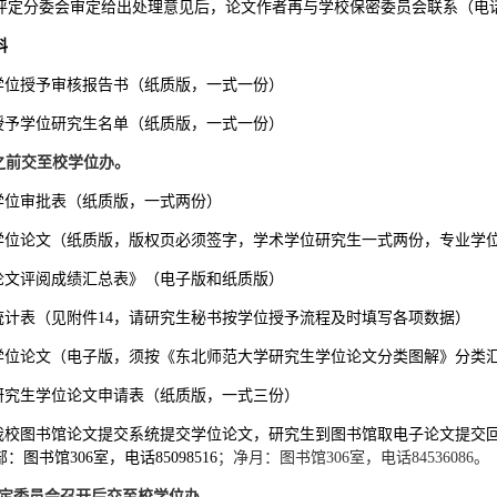
评定分委会审定给出处理意见后，论文作者再与学校保密委员会联系（电
料
会学位授予审核报告书（纸质版，一式一份）
建议授予学位研究生名单（纸质版，一式一份）
之前交至校学位办。
的学位审批表（纸质版，一式两份）
的学位论文（纸质版，版权页必须签字，学术学位研究生一式两份，专业学
位论文评阅成绩汇总表》（电子版和纸质版）
统计表（见附件14
，请研究生秘书按学位授予流程及时填写各项数据）
的学位论文（电子版，须按《东北师范大学研究生学位论文分类图解》分类汇
部研究生学位论文申请表（纸质版，一式三份）
过我校图书馆论文提交系统提交学位论文，研究生到图书馆取电子论文提交
：图书馆306
室，电话
85098516
；净月：图书馆
306室，电话84536086。
评定委员会召开后交至校学位办。