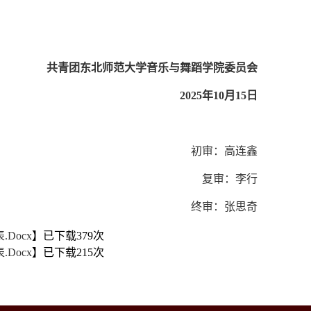
共青团东北师范大学音乐与舞蹈学院委员会
2025年10月1
5
日
初审：高连鑫
复审：李行
终审：张思奇
docx
】已下载
379
次
docx
】已下载
215
次