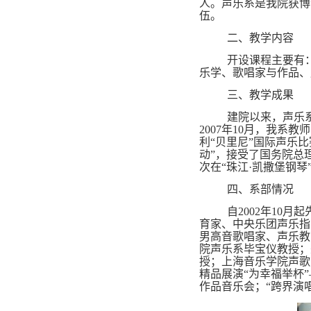
人。声乐系是我院获博
伍。
二、教学内容
开设课程主要有
乐学、歌唱家与作品、
三、教学成果
建院以来，声乐
2007年10月，我系
利“贝里尼”国际声乐
动”，接受了国务院总
次在“珠江·凯撒堡钢
四、系部情况
自2002年1
育家、中央乐团声乐指
男高音歌唱家、声乐教
院声乐系毕宝仪教授；
授；上海音乐学院声歌
精品展演“为幸福举杯
作品音乐会；“跨界演