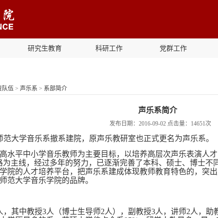
研究生教育
科研工作
党群工作
资队伍
>
声乐系
>
系部简介
声乐系简介
发布日期：2016-09-02 点击量：
14651
次
师范大学音乐系撤系建院，原声乐教研室也正式更名为声乐系。
高水平中小学音乐教师为主要目标，以培养高层次声乐表演人才
路为主线，经过多年的努力，已逐渐完善了本科、硕士、博士不
学院的人才培养平台，把声乐系建成体现教师教育特色的，突出
师范大学音乐学院的品牌。
人，其中教授3人（博士生导师2人），副教授3人，讲师2人，助