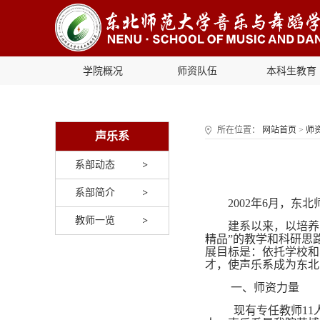
学院概况
师资队伍
本科生教育
所在位置：
网站首页
>
师
声乐系
系部动态
系部简介
2002
年6月，东北
教师一览
建系以来，以培养
精品”的教学和科研思
展目标是：依托学校和
才，使声乐系成为东北
一、师资力量
现有专任教师11