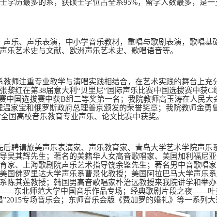
士学历最多的系，获硕士学位占全系95%，留学人数最多，是
：声乐、声乐表演，中小学音乐教材，重唱与歌剧表演，歌唱基
声乐艺术史与文献、欧洲声乐艺术史、歌唱语音等。
系教师注重专业教学与演唱实践相结合，在艺术实践的舞台上充
教师张黎红在第38届意大利“贝里尼”国际声乐比赛中国选拔赛中获C
比赛中国选拔赛中获B组二等奖第一名；我院教师高玉涛在人民大
理温家宝和俄罗斯政府总理普京颁发的荣誉奖章；我院教师金勇曾
琴”全国高校音乐教育专业声乐、论文比赛中获奖。
0月起先后聘请旅美声乐表演家、声乐教育家、青岛大学艺术学院声
导吴其辉先生；著名的美籍华人女高音歌唱家、美国加利福尼亚
育家、上海歌剧院声乐艺术指导饶余鉴先生；著名男中音歌唱家
美国佛罗里达大学声乐系曹景化教授；美国阿拉巴马大学声乐系
系陈其莲教授；韩国男高音歌唱家朴治远教授来我院讲学和举办
”——东北师范大学中国音乐作品专场；经典歌剧片段之夜——叶
唱”2015专场音乐会；东师音乐会版《费加罗的婚礼》等一系列