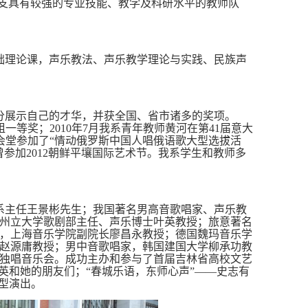
一支具有较强的专业技能、教学及科研水平的教师队
础理论课，声乐教法、声乐教学理论与实践、民族声
分展示自己的才华，并获全国、省市诸多的奖项。
组一等奖；2010年7月我系青年教师黄河在第41届意大
会堂参加了“情动俄罗斯中国人唱俄语歌大型选拔活
参加2012朝鲜平壤国际艺术节。我系学生和教师多
乐系主任王景彬先生；我国著名男高音歌唱家、声乐教
州立大学歌剧部主任、声乐博士叶英教授；旅意著名
，上海音乐学院副院长廖昌永教授；德国魏玛音乐学
赵源庸教授；男中音歌唱家，韩国建国大学柳承功教
独唱音乐会。成功主办和参与了首届吉林省高校文艺
英和她的朋友们；“春城乐语，东师心声”——史志有
大型演出。